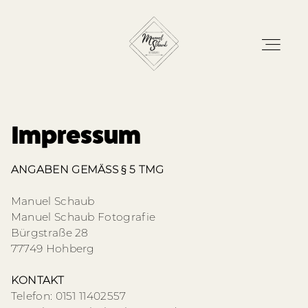
Impressum
ANGABEN GEMÄSS § 5 TMG
Home
Manuel Schaub
Manuel Schaub Fotografie
Bürgstraße 28
Blog
77749 Hohberg
KONTAKT
Leistungen
Telefon: 0151 11402557