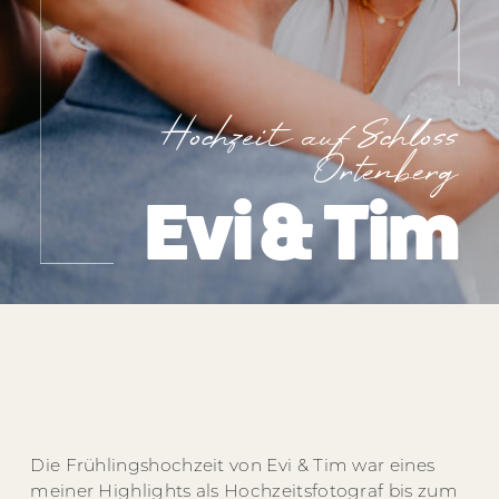
Über mich
Hochzeit auf Schloss
Info
Ortenberg
Evi & Tim
Kontakt
Die Frühlingshochzeit von Evi & Tim war eines
meiner Highlights als Hochzeitsfotograf bis zum