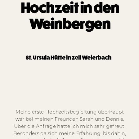
Hochzeit in den
Über mich
Weinbergen
Info
St. Ursula Hütte in zell Weierbach
Kontakt
Meine erste Hochzeitsbegleitung überhaupt
war bei meinen Freunden Sarah und Dennis.
Über die Anfrage hatte ich mich sehr gefreut.
Besonders da sich meine Erfahrung, bis dahin,